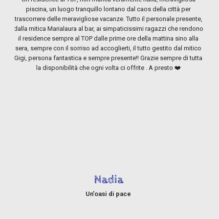
piscina, un luogo tranquillo lontano dal caos della città per
trascorrere delle meravigliose vacanze. Tutto il personale presente,
dalla mitica Marialaura al bar, ai simpaticissimi ragazzi che rendono
il residence sempre al TOP dalle prime ore della mattina sino alla
sera, sempre con il sorriso ad accoglierti, il tutto gestito dal mitico
ap
Gigi, persona fantastica e sempre presente!! Grazie sempre di tutta
com
la disponibilità che ogni volta ci offrite . A presto ❤️
di 
U
T
Nadia
Un'oasi di pace