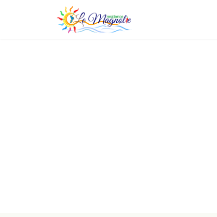
Servizi
Dintorni
Sport
Gallery
Offerte
">
Contatti