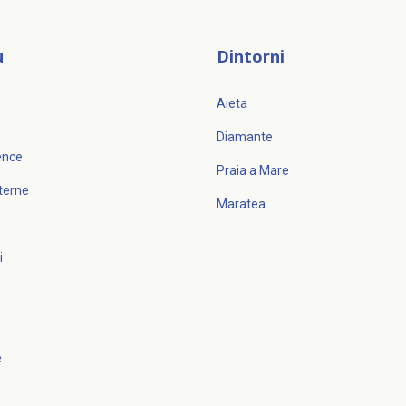
u
Dintorni
Aieta
Diamante
dence
Praia a Mare
sterne
Maratea
i
e