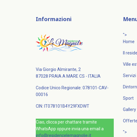
Informazioni
Men
">
Home
Il resi
Ville e
Via Giorgio Almirante, 2
Servizi
87028 PRAIA A MARE CS - ITALIA
Dintorn
Codice Unico Regionale: 078101-CAV-
00016
Sport
CIN: IT078101B4Y29FXDWT
Gallery
Offert
Ciao, clicca per chattare tramite
WhatsApp oppure invia una email a
">
info@residencelemagnolie.it