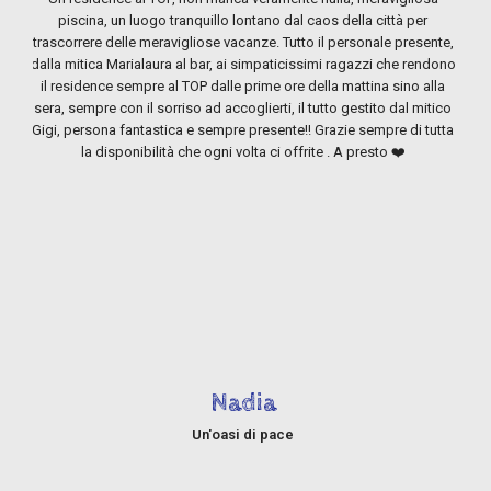
piscina, un luogo tranquillo lontano dal caos della città per
trascorrere delle meravigliose vacanze. Tutto il personale presente,
dalla mitica Marialaura al bar, ai simpaticissimi ragazzi che rendono
il residence sempre al TOP dalle prime ore della mattina sino alla
sera, sempre con il sorriso ad accoglierti, il tutto gestito dal mitico
ap
Gigi, persona fantastica e sempre presente!! Grazie sempre di tutta
com
la disponibilità che ogni volta ci offrite . A presto ❤️
di 
U
T
Nadia
Un'oasi di pace