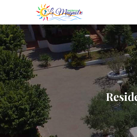
Servizi
Dintorni
Sport
Gallery
Resid
Offerte
">
Contatti