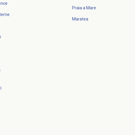
dence
Praia a Mare
sterne
Maratea
i
e
i