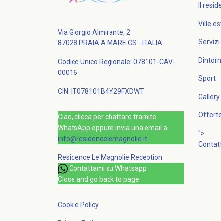
Il resi
Ville e
Via Giorgio Almirante, 2
Servizi
87028 PRAIA A MARE CS - ITALIA
Dintorn
Codice Unico Regionale: 078101-CAV-
00016
Sport
CIN: IT078101B4Y29FXDWT
Gallery
Offert
Ciao, clicca per chattare tramite
WhatsApp oppure invia una email a
">
info@residencelemagnolie.it
Contatt
Residence Le Magnolie
Reception
Contattami su Whatsapp
Close and go back to page
Cookie Policy