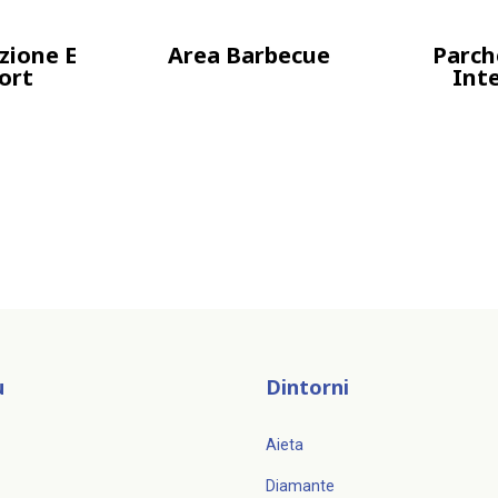
zione E
Area Barbecue
Parch
ort
Int
u
Dintorni
Aieta
Diamante