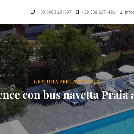
+39 0985 281397
+39 338 2671496
info
GRATUITA PER LA SPIAGGIA
ence con bus navetta Praia 