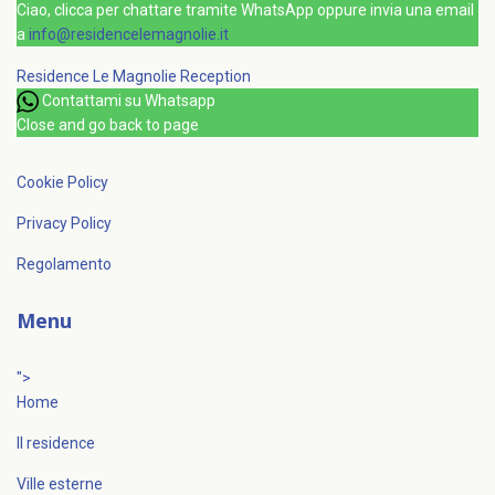
Ciao, clicca per chattare tramite WhatsApp oppure invia una email
a
info@residencelemagnolie.it
Residence Le Magnolie
Reception
Contattami su Whatsapp
Close and go back to page
Cookie Policy
Privacy Policy
Regolamento
Menu
">
Home
Il residence
Ville esterne