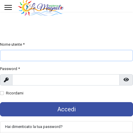
Servizi
Dintorni
Sport
Nome utente
*
Gallery
Password
*
Offerte
Mostra
Mo
Ricordami
Contatti
Accedi
Hai dimenticato la tua password?