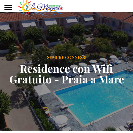
Servizi
Dintorni
Sport
SEMPRE CONNESSI
Gallery
Residence con Wifi
Gratuito - Praia a Mare
Offerte
Contatti